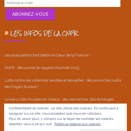
Adresse
e-
mail
ABONNEZ-VOUS
LES INFOS DE LA CNFR
Les associations font battre le cœur de la France !
CNFR : découvrez le rapport d’activité 2025
Lutte contre les violences sexistes et sexuelles : découvrez les outils
des Foyers Ruraux !
Univers-Cités Rurales en Alsace : des rencontres, des échanges,
beaucoup d’émotions et une belle réussite !
Confidentialité et cookies : ce site utilise des cookies. En continuant à
naviguer sur ce site, vous acceptez que nous en utilisions.
Ça ne tient plus ! Le 11 octobre, mobilisons-nous !
Pour en savoir plus, y compris sur la façon de contrôler les cookies,
reportez-vous à ce qui suit :
Politique relative aux cookies