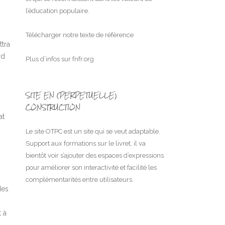
l’éducation populaire.
Télécharger notre texte de référence
ttra
rd
Plus d’infos sur
fnfr.org
SITE EN (PERPETUELLE)
CONSTRUCTION
at
Le site OTPC est un site qui se veut adaptable.
Support aux formations sur le livret, il va
bientôt voir s’ajouter des espaces d’expressions
pour améliorer son interactivité et facilité les
complémentarités entre utilisateurs.
des
 à