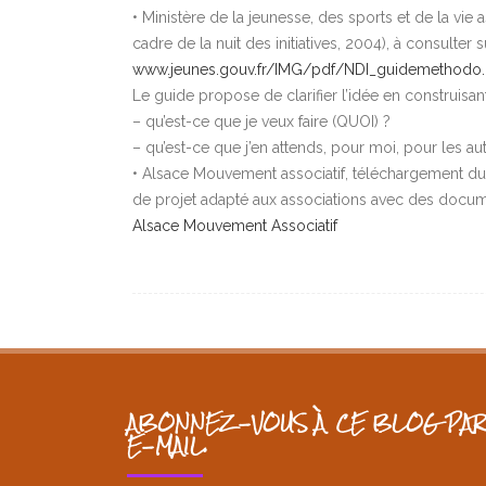
• Ministère de la jeunesse, des sports et de la vi
cadre de la nuit des initiatives, 2004), à consulter s
www.jeunes.gouv.fr/IMG/pdf/NDI_guidemethodo.
Le guide propose de clarifier l’idée en construisa
– qu’est-ce que je veux faire (QUOI) ?
– qu’est-ce que j’en attends, pour moi, pour les au
• Alsace Mouvement associatif, téléchargement du 
de projet adapté aux associations avec des docum
Alsace Mouvement Associatif
ABONNEZ-VOUS À CE BLOG PAR
E-MAIL.