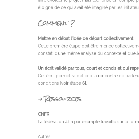
faire évoluer le projet mais leur prise en compte 
éloigné de ce qui avait été imaginé par les initiateu
Comment ?
Mettre en débat l’idée de départ collectivement
Cette première étape doit être menée collectiveme
constat, d’une même analyse du contexte et qu’elle 
Un écrit validé par tous, court et concis et qui r
Cet écrit permettra d’aller à la rencontre de part
conditions [voir étape 6].
➜ Ressources
CNFR
La fédération 41 a par exemple travaillé sur la forma
Autres