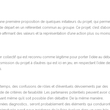
d’une première proposition de quelques initiateurs du projet, qui perme
 de départ en un référentiel commun au groupe. Ce projet, c’est d’abo
e affirmant des valeurs et la représentation d’une action plus ou moins
mier collectif qui est reconnu comme légitime pour porter l’idée au déb
ansmission du projet à d’autres qui est ici en jeu, en respectant l’idée de
s.
r temps, des confusions de rôles et d’éventuels dévoiements par des
de de critères de faisabilité. Les partenaires potentiels peuvent avoir 
 avant même qu’il soit possible d’en débattre. De la même manière,
données diagnostics… seront probablement des éléments qui conduiront