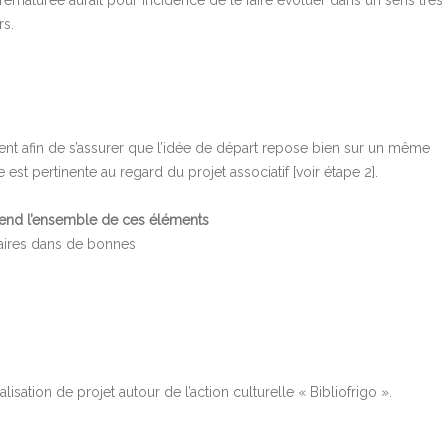
prématurée aurait pour incidence de le faire évoluer dans un sens très
rs.
nt afin de s’assurer que l’idée de départ repose bien sur un même
est pertinente au regard du projet associatif [voir étape 2].
eprend l’ensemble de ces éléments
enaires dans de bonnes
lisation de projet autour de l’action culturelle « Bibliofrigo ».