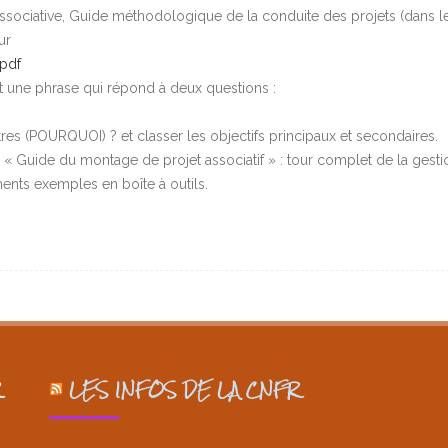
e associative, Guide méthodologique de la conduite des projets (dans l
ur
pdf
nt une phrase qui répond à deux questions :
tres (POURQUOI) ? et classer les objectifs principaux et secondaires.
« Guide du montage de projet associatif » : tour complet de la gesti
ents exemples en boîte à outils.
LES INFOS DE LA CNFR