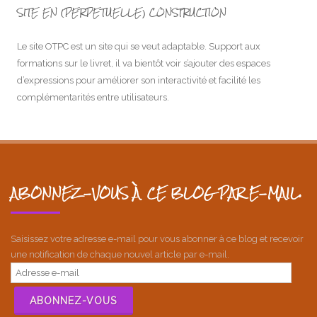
SITE EN (PERPETUELLE) CONSTRUCTION
Le site OTPC est un site qui se veut adaptable. Support aux
formations sur le livret, il va bientôt voir s’ajouter des espaces
d’expressions pour améliorer son interactivité et facilité les
complémentarités entre utilisateurs.
ABONNEZ-VOUS À CE BLOG PAR E-MAIL.
Saisissez votre adresse e-mail pour vous abonner à ce blog et recevoir
une notification de chaque nouvel article par e-mail.
Adresse
e-
mail
ABONNEZ-VOUS