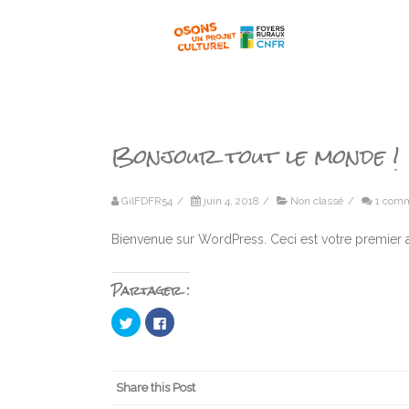
Bonjour tout le monde !
GilFDFR54
/
juin 4, 2018
/
Non classé
/
1 com
Bienvenue sur WordPress. Ceci est votre premier a
Partager :
Cliquez
Cliquez
pour
pour
partager
partager
sur
sur
Twitter(ouvre
Facebook(ouvre
dans
dans
une
une
Share this Post
nouvelle
nouvelle
fenêtre)
fenêtre)