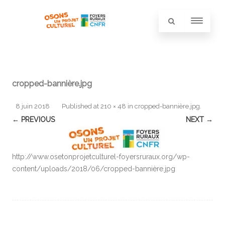
cropped-bannière.jpg
8 juin 2018
Published
at
210 × 48
in
cropped-bannière.jpg
.
← PREVIOUS
NEXT →
http://www.osetonprojetculturel-foyersruraux.org/wp-
content/uploads/2018/06/cropped-bannière.jpg