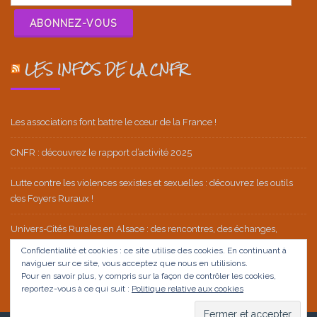
e-
mail
ABONNEZ-VOUS
LES INFOS DE LA CNFR
Les associations font battre le cœur de la France !
CNFR : découvrez le rapport d’activité 2025
Lutte contre les violences sexistes et sexuelles : découvrez les outils
des Foyers Ruraux !
Univers-Cités Rurales en Alsace : des rencontres, des échanges,
beaucoup d’émotions et une belle réussite !
Confidentialité et cookies : ce site utilise des cookies. En continuant à
naviguer sur ce site, vous acceptez que nous en utilisions.
Ça ne tient plus ! Le 11 octobre, mobilisons-nous !
Pour en savoir plus, y compris sur la façon de contrôler les cookies,
reportez-vous à ce qui suit :
Politique relative aux cookies