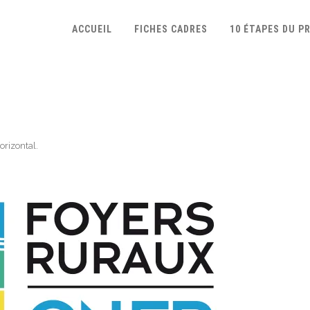
ACCUEIL
FICHES CADRES
10 ÉTAPES DU P
rizontal
.